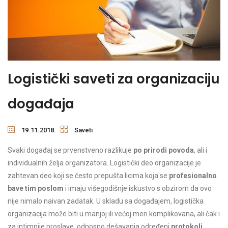
Logistički saveti za organizaciju
događaja
19.11.2018.
Saveti
Svaki događaj se prvenstveno razlikuje
po prirodi povoda
, ali i
individualnih želja organizatora. Logistički deo organizacije je
zahtevan deo koji se često prepušta licima koja se
profesionalno
bave tim poslom
i imaju višegodišnje iskustvo s obzirom da ovo
nije nimalo naivan zadatak. U skladu sa događajem, logistička
organizacija može biti u manjoj ili većoj meri komplikovana, ali čak i
za intimnije proslave, odnosno dešavanja određeni
protokoli