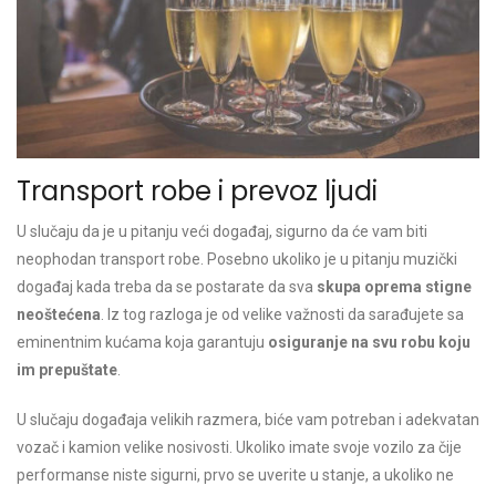
Transport robe i prevoz ljudi
U slučaju da je u pitanju veći događaj, sigurno da će vam biti
neophodan transport robe. Posebno ukoliko je u pitanju muzički
događaj kada treba da se postarate da sva
skupa oprema stigne
neoštećena
. Iz tog razloga je od velike važnosti da sarađujete sa
eminentnim kućama koja garantuju
osiguranje na svu robu koju
im prepuštate
.
U slučaju događaja velikih razmera, biće vam potreban i adekvatan
vozač i kamion velike nosivosti. Ukoliko imate svoje vozilo za čije
performanse niste sigurni, prvo se uverite u stanje, a ukoliko ne