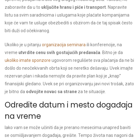
zaboravite da u to
uključite hranu i piće i transport
. Napravite
listu sa svim saradnicima i uslugama koje plaćate kompanijama
koje će vam te usluge obezbediti s obzirom da će taj spisak često
biti duži od očekivanog.
Ukoliko je u pitanju
organizacija seminara
ili konferencije, na
vreme
utvrdite cenu svih gostujućih predavača
. Bitno je da
ukoliko imate sponzore
ugovorom regulišete sva plaćanja da ne bi
došlo do neočekivanih obrta koji se neretko dešavaju. Uvek imajte
rezervan plan i nikada nemojte da pravite plan koji je „knap”
finansijski gledano. Uvek se pri organizovanju javi novi trošak, zato
je bitno da
odvojite novac sa strane
za te situacije.
Odredite datum i mesto događaja
na vreme
Iako vam se može učiniti da je prerano mesecima unapred baviti
se osmišljavanjem događaja, grešite. Tempo života nas nagoni da