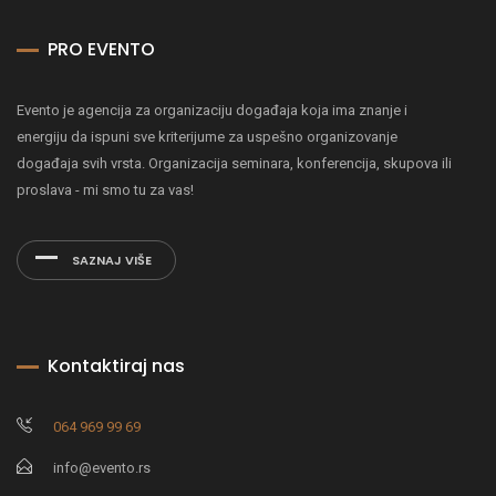
PRO EVENTO
Evento je agencija za organizaciju događaja koja ima znanje i
energiju da ispuni sve kriterijume za uspešno organizovanje
događaja svih vrsta. Organizacija seminara, konferencija, skupova ili
proslava - mi smo tu za vas!
SAZNAJ VIŠE
Kontaktiraj nas
064 969 99 69
info@evento.rs