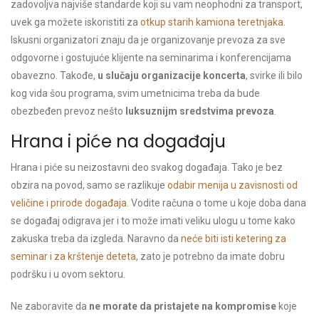
zadovoljva najviše standarde koji su vam neophodni za transport,
uvek ga možete iskoristiti za
otkup starih kamiona teretnjaka
.
Iskusni organizatori znaju da je organizovanje prevoza za sve
odgovorne i gostujuće klijente na seminarima i konferencijama
obavezno. Takođe,
u slučaju organizacije koncerta
, svirke ili bilo
kog vida šou programa, svim umetnicima treba da bude
obezbeđen prevoz nešto
luksuznijm sredstvima prevoza
.
Hrana i piće na događaju
Hrana i piće su neizostavni deo svakog događaja. Tako je bez
obzira na povod, samo se razlikuje
odabir menija u zavisnosti od
veličine i prirode događaja
. Vodite računa o tome u koje doba dana
se događaj odigrava jer i to može imati veliku ulogu u tome kako
zakuska treba da izgleda. Naravno da
neće biti isti ketering za
seminar i za krštenje deteta
, zato je potrebno da imate dobru
podršku i u ovom sektoru.
Ne zaboravite da
ne morate da pristajete na kompromise
koje