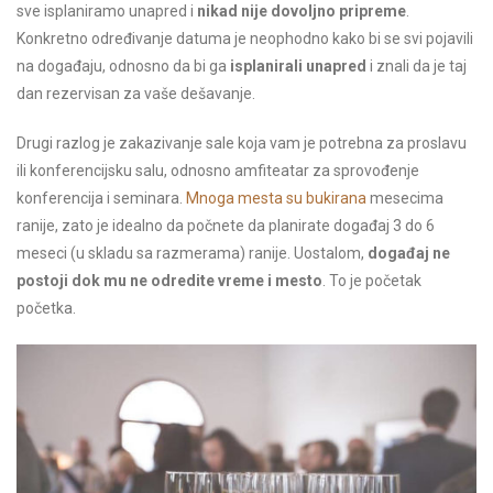
sve isplaniramo unapred i
nikad nije dovoljno pripreme
.
Konkretno određivanje datuma je neophodno kako bi se svi pojavili
na događaju, odnosno da bi ga
isplanirali unapred
i znali da je taj
dan rezervisan za vaše dešavanje.
Drugi razlog je zakazivanje sale koja vam je potrebna za proslavu
ili konferencijsku salu, odnosno amfiteatar za sprovođenje
konferencija i seminara.
Mnoga mesta su
bukirana
mesecima
ranije, zato je idealno da počnete da planirate događaj 3 do 6
meseci (u skladu sa razmerama) ranije. Uostalom,
događaj ne
postoji dok mu ne odredite vreme i mesto
. To je početak
početka.