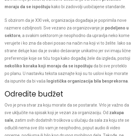
moraju da se ispoštuju
kako bi zadovolji uobičajene standarde.
S obzirom da je XXI vek, organizacija događaja je poprimila nove
razmere ozbiljnosti. Sve vezano za organizovanje je
podeljeno u
sektore
, a svakim sektorom je neophodno da upravlja neko kome
verujete i ko zna da obavi posao na način na koji vi to želite. Iako sa
strane deluje kao da je svako dešavanje unikatno jer svi imaju lične
preferencije koje se tiču toga kako događaj žele da izgleda, postoji
nekoliko koraka koji moraju da se ispoštuju
da bi sve proteklo
po planu. U nastavku teksta saznajte koji su to uslovi koje morate
da ispunite da bi vaša
logistička organizacija bila besprekorna
.
Odredite budžet
Ovo je prva stvar za koju morate da se postarate. Vrlo je važno da
sve uključite na spisak koji je vezan za organizaciju. Od
zakupa
sale
, zatim svih dodatnih troškova u slučaju da sala za koju ste se
odlučili nema sve što vam je neophodno, poput audio ili video
opreme, podijuma ili bilo kog drugog mobilnog dela. Takođe, ne