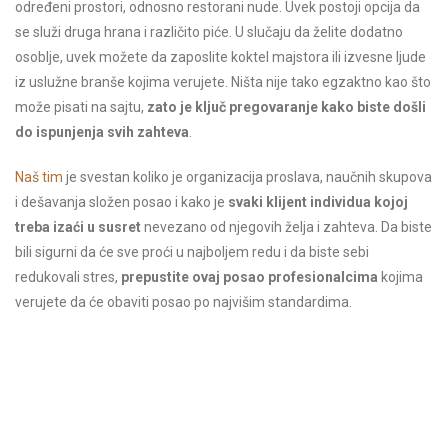
određeni prostori, odnosno restorani nude. Uvek postoji opcija da
se služi druga hrana i različito piće. U slučaju da želite dodatno
osoblje, uvek možete da zaposlite koktel majstora ili izvesne ljude
iz uslužne branše kojima verujete. Ništa nije tako egzaktno kao što
može pisati na sajtu,
zato je ključ pregovaranje kako biste došli
do ispunjenja svih zahteva
.
Naš tim
je svestan koliko je organizacija proslava, naučnih skupova
i dešavanja složen posao i kako je
svaki klijent individua kojoj
treba izaći u susret
nevezano od njegovih želja i zahteva. Da biste
bili sigurni da će sve proći u najboljem redu i da biste sebi
redukovali stres,
prepustite ovaj posao profesionalcima
kojima
verujete da će obaviti posao po najvišim standardima.