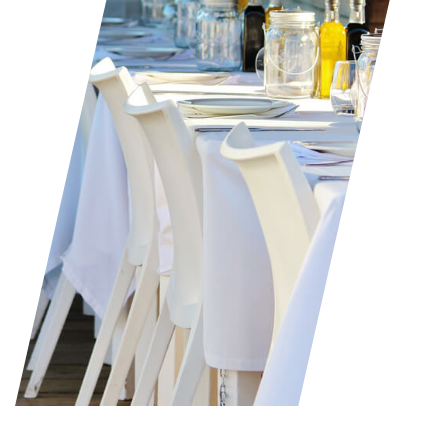
zaposlene na pravi način.
Proslava rođendana
Proslava prvog rođendana, proslava punoletstva ili proslava 100.
rođendana. Mi ćemo vaš, ili specijalan dan vama dragoj osobi,
učiniti nezaboravim.
Proslava krštenja
Krštenje je jedan od najznačajnijih religioznih događaja u životu.