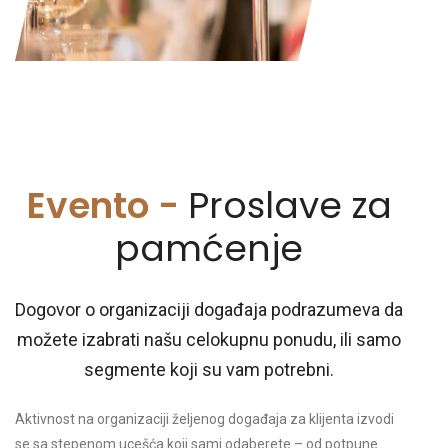
Evento -
Proslave za
pamćenje
Dogovor o organizaciji događaja podrazumeva da
možete izabrati našu celokupnu ponudu, ili samo
segmente koji su vam potrebni.
Aktivnost na organizaciji željenog događaja za klijenta izvodi
se sa stepenom ucešća koji sami odaberete – od potpune