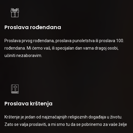
Proslava rođendana
Proslava prvog rođendana, proslava punoletstva ili proslava 100.
rođendana. Mi ćemo vaš, ili specijalan dan vama dragoj osobi,
učiniti nezaboravim.
Proslava krštenja
Krštenje je jedan od najznačajnijih religioznih događaja u životu.
Zato se valja proslaviti, a mi smo tu da se pobrinemo za vaše želje