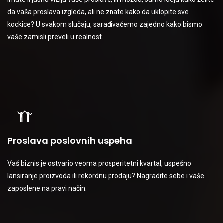
da vaša proslava izgleda, ali ne znate kako da uklopite sve
Proslava rođenja deteta
kockice? U svakom slučaju, sarađivaćemo zajedno kako bismo
vaše zamisli preveli u realnost.
Uloga roditelja je veliki zadatak, ali i razlog za slavlje! Podelite
radost sa svojim bližnjima u velikom stilu.
Proslava poslovnih uspeha
Vaš biznis je ostvario veoma prosperitetni kvartal, uspešno
lansiranje proizvoda ili rekordnu prodaju? Nagradite sebe i vaše
zaposlene na pravi način.