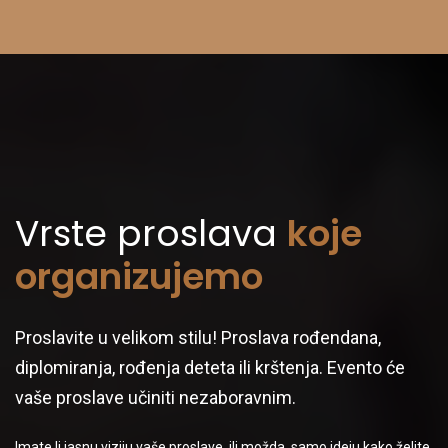
Proslava rođendana
Proslava prvog rođendana, proslava punoletstva ili proslava 100.
rođendana. Mi ćemo vaš, ili specijalan dan vama dragoj osobi,
učiniti nezaboravim.
Vrste proslava
koje
organizujemo
Proslava krštenja
Proslavite u velikom stilu! Proslava rođendana,
Krštenje je jedan od najznačajnijih religioznih događaja u životu.
diplomiranja, rođenja deteta ili krštenja. Evento će
Zato se valja proslaviti, a mi smo tu da se pobrinemo za vaše želje
vaše proslave učiniti nezaboravnim.
Imate li jasnu viziju vaše proslave, ili možda, samo ideju kako želite