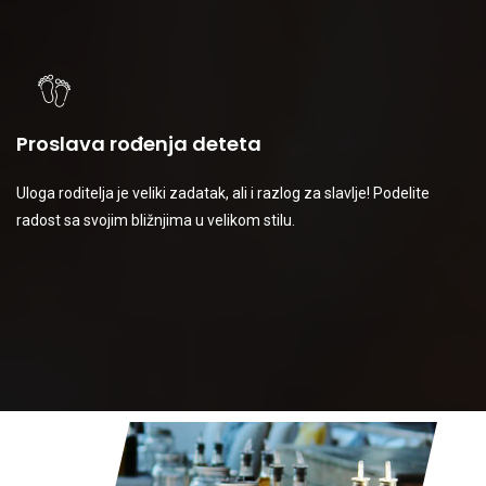
Proslava rođenja deteta
Uloga roditelja je veliki zadatak, ali i razlog za slavlje! Podelite
radost sa svojim bližnjima u velikom stilu.
Proslava poslovnih uspeha
Vaš biznis je ostvario veoma prosperitetni kvartal, uspešno
lansiranje proizvoda ili rekordnu prodaju? Nagradite sebe i vaše