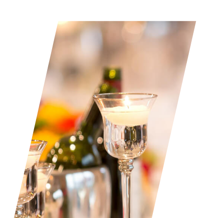
Zato se valja proslaviti, a mi smo tu da se pobrinemo za vaše želje
Proslava rođenja deteta
Uloga roditelja je veliki zadatak, ali i razlog za slavlje! Podelite
radost sa svojim bližnjima u velikom stilu.