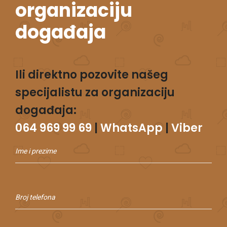
organizaciju
događaja
Ili direktno pozovite našeg
specijalistu za organizaciju
događaja:
064 969 99 69
|
WhatsApp
|
Viber