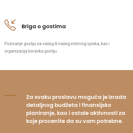
Briga o gostima
Pozivanje gostiju sa vašeg ili našeg internog spiska, kao i
organizacija boravka gostiju.
Proslava poslovnih uspeha
Za svaku proslavu moguća je izrada
Vaš biznis je ostvario veoma prosperitetni kvartal, uspešno
detaljnog budžeta i finansijsko
lansiranje proizvoda ili rekordnu prodaju? Nagradite sebe i vaše
planiranje, kao i ostale aktivnosti za
zaposlene na pravi način.
koje procenite da su vam potrebne.