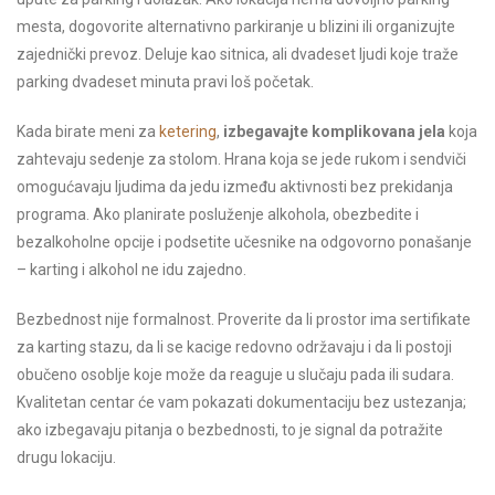
mesta, dogovorite alternativno parkiranje u blizini ili organizujte
zajednički prevoz. Deluje kao sitnica, ali dvadeset ljudi koje traže
parking dvadeset minuta pravi loš početak.
Kada birate meni za
ketering
,
izbegavajte komplikovana jela
koja
zahtevaju sedenje za stolom. Hrana koja se jede rukom i sendviči
omogućavaju ljudima da jedu između aktivnosti bez prekidanja
programa. Ako planirate posluženje alkohola, obezbedite i
bezalkoholne opcije i podsetite učesnike na odgovorno ponašanje
– karting i alkohol ne idu zajedno.
Bezbednost nije formalnost. Proverite da li prostor ima sertifikate
za karting stazu, da li se kacige redovno održavaju i da li postoji
obučeno osoblje koje može da reaguje u slučaju pada ili sudara.
Kvalitetan centar će vam pokazati dokumentaciju bez ustezanja;
ako izbegavaju pitanja o bezbednosti, to je signal da potražite
drugu lokaciju.