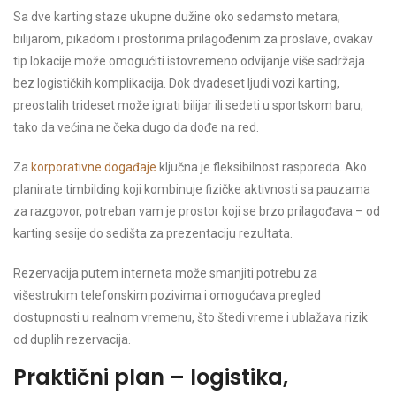
Sa dve karting staze ukupne dužine oko sedamsto metara,
bilijarom, pikadom i prostorima prilagođenim za proslave, ovakav
tip lokacije može omogućiti istovremeno odvijanje više sadržaja
bez logističkih komplikacija. Dok dvadeset ljudi vozi karting,
preostalih trideset može igrati bilijar ili sedeti u sportskom baru,
tako da većina ne čeka dugo da dođe na red.
Za
korporativne događaje
ključna je fleksibilnost rasporeda. Ako
planirate timbilding koji kombinuje fizičke aktivnosti sa pauzama
za razgovor, potreban vam je prostor koji se brzo prilagođava – od
karting sesije do sedišta za prezentaciju rezultata.
Rezervacija putem interneta može smanjiti potrebu za
višestrukim telefonskim pozivima i omogućava pregled
dostupnosti u realnom vremenu, što štedi vreme i ublažava rizik
od duplih rezervacija.
Praktični plan – logistika,