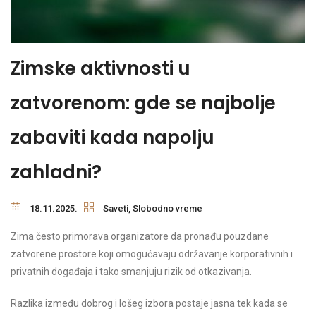
Zimske aktivnosti u
zatvorenom: gde se najbolje
zabaviti kada napolju
zahladni?
18.11.2025.
Saveti
,
Slobodno vreme
Zima često primorava organizatore da pronađu pouzdane
zatvorene prostore koji omogućavaju održavanje korporativnih i
privatnih događaja i tako smanjuju rizik od otkazivanja.
Razlika između dobrog i lošeg izbora postaje jasna tek kada se