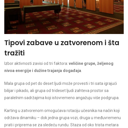
Tipovi zabave u zatvorenom i šta
tražiti
Izbor aktivnosti zavisi od tri faktora:
veličine grupe, željenog
nivoa energije i dužine trajanja događaja
.
Mala grupa od pet do deset ljudi može provesti i tri sata igrajući
bilijar i pikado, ali grupa od trideset ljudi zahteva prostor sa
paralelnim sadržajima koji istovremeno angažuju više podgrupa.
Karting u zatvorenom omogućava rotaciju učesnika na način koji
održava dinamiku – dok jedna grupa vozi, druga u međuvremenu
prati i priprema se za sledeću rundu. Staza od oko trista metara