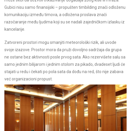
Gubici nisu samo finansijski – propušten timbilding znači odloženu
komunikaciju između timova, a odložena proslava znači
razočaranje među ljudima koji su se nadali zajedničkom izlasku iz
kancelarije.
Zatvoreni prostori mogu smanjiti meteorološki rizik, ali uvode
svoje izazove. Prostor mora da pruži dovoljno sadržaja da grupa
ne ostane bez aktivnosti posle prvog sata. Ako rezervišete salu sa
samo jednim bilijarom i jednim stolom za pikado, dvadeset ljudi će
stajati u redu i čekati po pola sata da dođu na red, što nije zabava
već organizacioni propust.