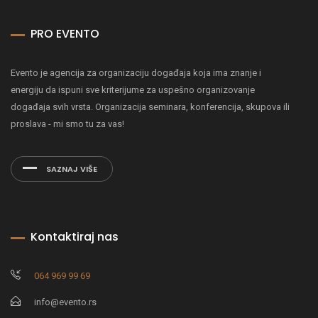
PRO EVENTO
Evento je agencija za organizaciju događaja koja ima znanje i
energiju da ispuni sve kriterijume za uspešno organizovanje
događaja svih vrsta. Organizacija seminara, konferencija, skupova ili
proslava - mi smo tu za vas!
SAZNAJ VIŠE
Kontaktiraj nas
064 969 99 69
info@evento.rs