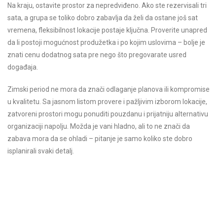
Na kraju, ostavite prostor za nepredviđeno. Ako ste rezervisali tri
sata, a grupa se toliko dobro zabavlja da želi da ostane još sat
vremena, fleksibilnost lokacije postaje ključna. Proverite unapred
da li postoji mogućnost produžetka i po kojim uslovima – bolje je
znati cenu dodatnog sata pre nego što pregovarate usred
događaja.
Zimski period ne mora da znači odlaganje planova ili kompromise
u kvalitetu. Sa jasnom listom provere i pažljivim izborom lokacije,
zatvoreni prostori mogu ponuditi pouzdanu i prijatniju alternativu
organizaciji napolju. Možda je vani hladno, ali to ne znači da
zabava mora da se ohladi – pitanje je samo koliko ste dobro
isplanirali svaki detalj.