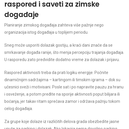
raspored i saveti za zimske
događaje
Planiranje zimskog događaja zahteva više pažnje nego
organizacija istog događaja u toplijem periodu.
Sneg može usporiti dolazak gostiju, a kraći dani znače da se
smrkavanje događa ranije, što menja percepciju trajanja događaja.
U rasporedu zato predvidite dodatno vreme za dolazak i prijavu.
Raspored aktivnosti treba da prati logiku energije. Počnite
dinamičnijim sadržajima – kartingom ili timskim igrama – dok su
učesnici sveži i motivisani. Posle sat i po napravite pauzu za hranu
i osveženje, a potom pređite na sporije aktivnosti poput bilijara ili
boćanja, jer takav ritam sprečava zamor i održava pažnju tokom
celog događaja.
Za grupe koje dolaze iz različitih delova grada obezbedite jasne
upute za parking i dolazak. Ako lokacija nema dovoljno parking