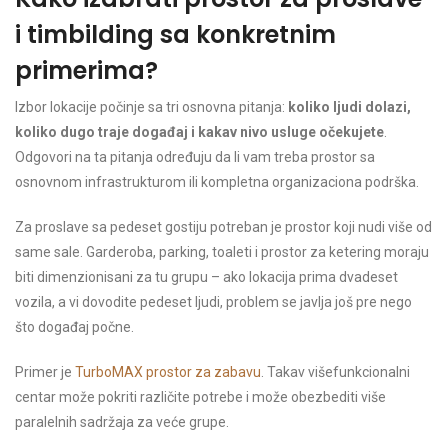
i timbilding sa konkretnim
primerima?
Izbor lokacije počinje sa tri osnovna pitanja:
koliko ljudi dolazi,
koliko dugo traje događaj i kakav nivo usluge očekujete
.
Odgovori na ta pitanja određuju da li vam treba prostor sa
osnovnom infrastrukturom ili kompletna organizaciona podrška.
Za proslave sa pedeset gostiju potreban je prostor koji nudi više od
same sale. Garderoba, parking, toaleti i prostor za ketering moraju
biti dimenzionisani za tu grupu – ako lokacija prima dvadeset
vozila, a vi dovodite pedeset ljudi, problem se javlja još pre nego
što događaj počne.
Primer je
TurboMAX prostor za zabavu
. Takav višefunkcionalni
centar može pokriti različite potrebe i može obezbediti više
paralelnih sadržaja za veće grupe.