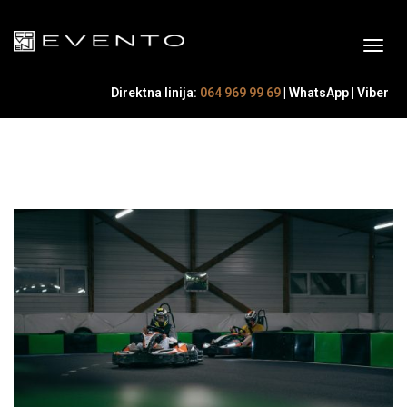
Direktna linija:
064 969 99 69
|
WhatsApp
|
Viber