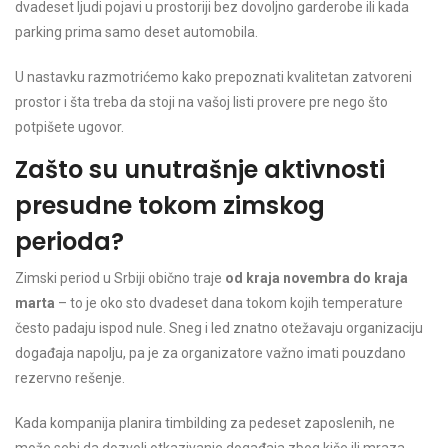
dvadeset ljudi pojavi u prostoriji bez dovoljno garderobe ili kada
parking prima samo deset automobila.
U nastavku razmotrićemo kako prepoznati kvalitetan zatvoreni
prostor i šta treba da stoji na vašoj listi provere pre nego što
potpišete ugovor.
Zašto su unutrašnje aktivnosti
presudne tokom zimskog
perioda?
Zimski period u Srbiji obično traje
od kraja novembra do kraja
marta
– to je oko sto dvadeset dana tokom kojih temperature
često padaju ispod nule. Sneg i led znatno otežavaju organizaciju
događaja napolju, pa je za organizatore važno imati pouzdano
rezervno rešenje.
Kada kompanija planira timbilding za pedeset zaposlenih, ne
može sebi da dozvoli otkazivanje događaja zbog kiše ili mraza.