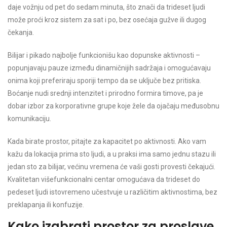
daje vožnju od pet do sedam minuta, što znači da trideset ljudi
može proći kroz sistem za sat i po, bez osećaja gužve ili dugog
čekanja.
Bilijar i pikado najbolje funkcionišu kao dopunske aktivnosti –
popunjavaju pauze između dinamičnijih sadržaja i omogućavaju
onima koji preferiraju sporiji tempo da se uključe bez pritiska.
Boćanje nudi srednji intenzitet i prirodno formira timove, pa je
dobar izbor za korporativne grupe koje žele da ojačaju međusobnu
komunikaciju.
Kada birate prostor, pitajte za kapacitet po aktivnosti. Ako vam
kažu da lokacija prima sto ljudi, a u praksi ima samo jednu stazu ili
jedan sto za bilijar, većinu vremena će vaši gosti provesti čekajući.
Kvalitetan višefunkcionalni centar omogućava da trideset do
pedeset ljudi istovremeno učestvuje u različitim aktivnostima, bez
preklapanja ili konfuzije.
Kako izabrati prostor za proslave