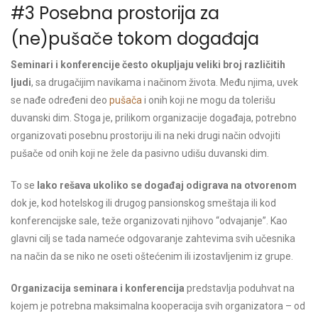
#3 Posebna prostorija za
(ne)pušače tokom događaja
Seminari i konferencije često okupljaju veliki broj različitih
ljudi
, sa drugačijim navikama i načinom života. Među njima, uvek
se nađe određeni deo
pušača
i onih koji ne mogu da tolerišu
duvanski dim. Stoga je, prilikom organizacije događaja, potrebno
organizovati posebnu prostoriju ili na neki drugi način odvojiti
pušače od onih koji ne žele da pasivno udišu duvanski dim.
To se
lako rešava ukoliko se događaj odigrava na otvorenom
dok je, kod hotelskog ili drugog pansionskog smeštaja ili kod
konferencijske sale, teže organizovati njihovo “odvajanje”. Kao
glavni cilj se tada nameće odgovaranje zahtevima svih učesnika
na način da se niko ne oseti oštećenim ili izostavljenim iz grupe.
Organizacija seminara i konferencija
predstavlja poduhvat na
kojem je potrebna maksimalna kooperacija svih organizatora – od