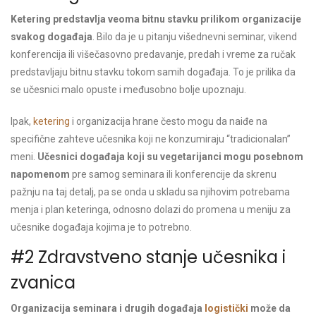
Ketering predstavlja veoma bitnu stavku prilikom organizacije
svakog događaja
. Bilo da je u pitanju višednevni seminar, vikend
konferencija ili višečasovno predavanje, predah i vreme za ručak
predstavljaju bitnu stavku tokom samih događaja. To je prilika da
se učesnici malo opuste i međusobno bolje upoznaju.
Ipak,
ketering
i organizacija hrane često mogu da naiđe na
specifične zahteve učesnika koji ne konzumiraju “tradicionalan”
meni.
Učesnici događaja koji su vegetarijanci mogu posebnom
napomenom
pre samog seminara ili konferencije da skrenu
pažnju na taj detalj, pa se onda u skladu sa njihovim potrebama
menja i plan keteringa, odnosno dolazi do promena u meniju za
učesnike događaja kojima je to potrebno.
#2 Zdravstveno stanje učesnika i
zvanica
Organizacija seminara i drugih događaja
logistički
može da