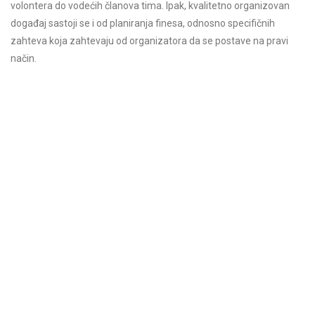
volontera do vodećih članova tima. Ipak, kvalitetno organizovan
događaj sastoji se i od planiranja finesa, odnosno specifičnih
zahteva koja zahtevaju od organizatora da se postave na pravi
način.