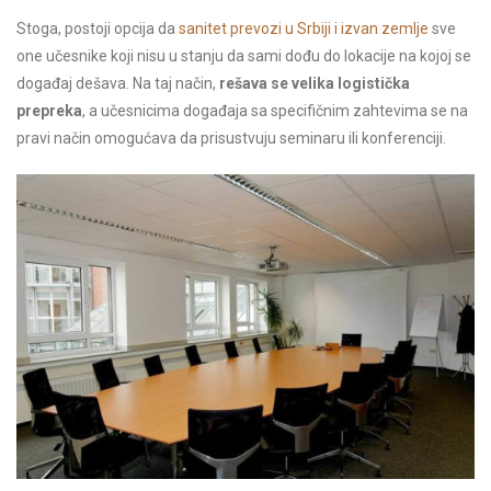
Stoga, postoji opcija da
sanitet prevozi u Srbiji i izvan zemlje
sve
one učesnike koji nisu u stanju da sami dođu do lokacije na kojoj se
događaj dešava. Na taj način,
rešava se velika logistička
prepreka
, a učesnicima događaja sa specifičnim zahtevima se na
pravi način omogućava da prisustvuju seminaru ili konferenciji.