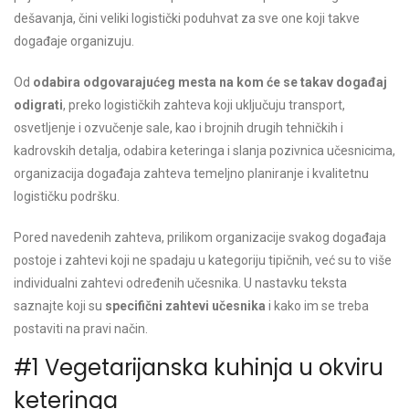
dešavanja, čini veliki logistički poduhvat za sve one koji takve
događaje organizuju.
Od
odabira odgovarajućeg mesta na kom će se takav događaj
odigrati
, preko logističkih zahteva koji uključuju transport,
osvetljenje i ozvučenje sale, kao i brojnih drugih tehničkih i
kadrovskih detalja, odabira keteringa i slanja pozivnica učesnicima,
organizacija događaja zahteva temeljno planiranje i kvalitetnu
logističku podršku.
Pored navedenih zahteva, prilikom organizacije svakog događaja
postoje i zahtevi koji ne spadaju u kategoriju tipičnih, već su to više
individualni zahtevi određenih učesnika. U nastavku teksta
saznajte koji su
specifični zahtevi učesnika
i kako im se treba
postaviti na pravi način.
#1 Vegetarijanska kuhinja u okviru
keteringa