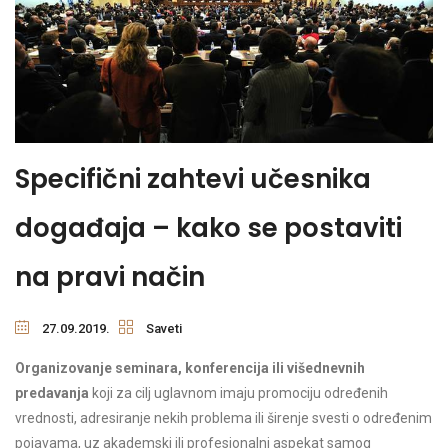
Specifični zahtevi učesnika
događaja – kako se postaviti
na pravi način
27.09.2019.
Saveti
Organizovanje seminara, konferencija ili višednevnih
predavanja
koji za cilj uglavnom imaju promociju određenih
vrednosti, adresiranje nekih problema ili širenje svesti o određenim
pojavama, uz akademski ili profesionalni aspekat samog