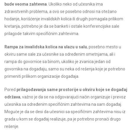
bude veoma zahtevna
. Ukoliko neko od učesnika ima
zdravstvenih problema, a ovo se posebno odnosi na otežano
hodanje, korišćenje invalidskih kolica ili drugih pomagala prilikom
kretanja, potrebno je da se banketi i ostale konferencijske sale
prilagode takvim specifičnim zahtevima.
Rampa za invalidska kolica na ulazu u salu
, posebno mesto u
okviru same sale za učesnike sa određenim smetnjama, ali i
rampa do govornice sa binom, ukoliko je zvanica jedan od
govornika na događaju, samo su neka od rešenja koje je potrebno
primeniti prilikom organizacije događaja.
Pored
prilagođavanja same prostorije u okviru koje se događaj
održava
, važno je da se na odgovarajući način organizuje i prevoz
učesnika sa određenim specifičnim zahtevima na sam događaj.
Moguće je da se desi da učesnici sa specifičnim zahtevima nisu iz
grada u kom se događaj realizuje, pa je potrebno pronaći drugo
rešenje.