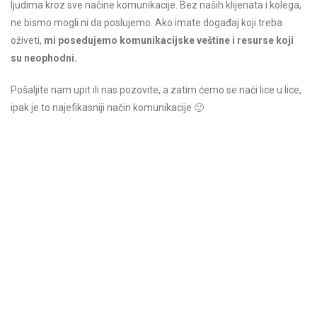
ljudima kroz sve načine komunikacije. Bez naših klijenata i kolega,
ne bismo mogli ni da poslujemo. Ako imate događaj koji treba
oživeti,
mi posedujemo komunikacijske veštine i resurse koji
su neophodni.
Pošaljite nam upit ili nas pozovite, a zatim ćemo se naći lice u lice,
ipak je to najefikasniji način komunikacije 🙂