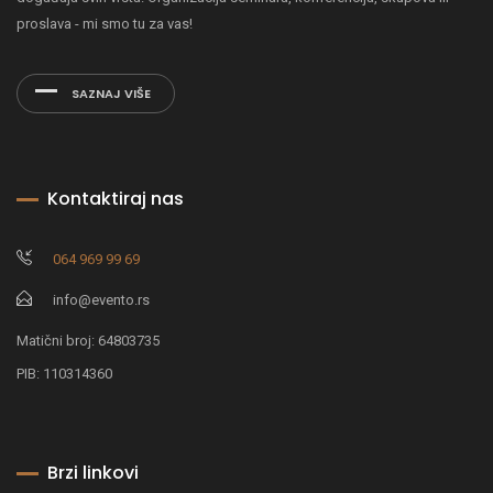
proslava - mi smo tu za vas!
SAZNAJ VIŠE
Kontaktiraj nas
064 969 99 69
info@evento.rs
Matični broj: 64803735
PIB: 110314360
Brzi linkovi