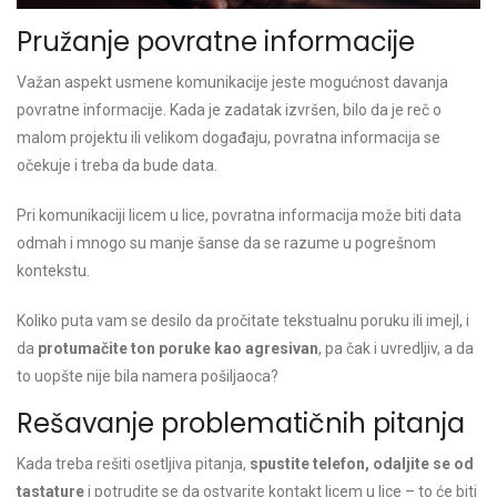
Pružanje povratne informacije
Važan aspekt usmene komunikacije jeste mogućnost davanja
povratne informacije. Kada je zadatak izvršen, bilo da je reč o
malom projektu ili velikom događaju, povratna informacija se
očekuje i treba da bude data.
Pri komunikaciji licem u lice, povratna informacija može biti data
odmah i mnogo su manje šanse da se razume u pogrešnom
kontekstu.
Koliko puta vam se desilo da pročitate tekstualnu poruku ili imejl, i
da
protumačite ton poruke kao agresivan
, pa čak i uvredljiv, a da
to uopšte nije bila namera pošiljaoca?
Rešavanje problematičnih pitanja
Kada treba rešiti osetljiva pitanja,
spustite telefon, odaljite se od
tastature
i potrudite se da ostvarite kontakt licem u lice – to će biti