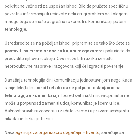
od kritične važnosti za uspešan ishod. Bilo da pružate specifičnu
povratnu informaciju ili rešavate neki drugi problem sa kolegom,
mnogo toga se može pogrešno razumeti u komunikaciji putem
tehnologije.
Usredsredite se na poželjan ishod i pripremite se tako što ćete se
postaviti na mesto osobe sa kojom razgovarate
i pokušajte da
predvidite njihovu reakciju. Ovo može biti razlika između
neproduktivne rasprave i razgovora koji će izgraditi poverenje.
Današnja tehnologija čini komunikaciju jednostavnijom nego ikada
ranije. Međutim,
ne bi trebalo da se potpuno oslanjamo na
tehnologiju u komunikaciji
. I pored svih naših inovacija, ništa ne
može u potpunosti zameniti uticaj komunikacije licem u lice.
Važnost pravih razgovora, u zadato vreme i u pravom ambijentu
nikada ne treba potceniti.
Naša
agencija za organizaciju događaja – Evento
, sarađuje sa