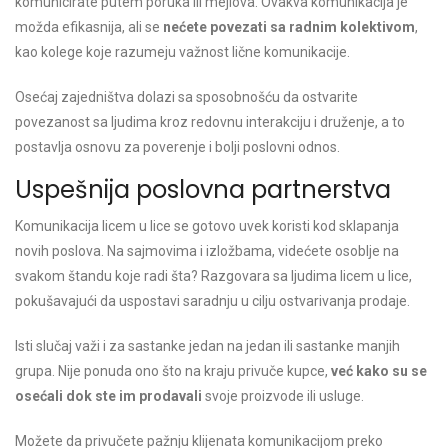
komunicirate putem poruka ili mejlova. Ovakva komunikacija je
možda efikasnija, ali se
nećete povezati sa radnim kolektivom
,
kao kolege koje razumeju važnost lične komunikacije.
Osećaj zajedništva dolazi sa sposobnošću da ostvarite
povezanost sa ljudima kroz redovnu interakciju i druženje, a to
postavlja osnovu za poverenje i bolji poslovni odnos.
Uspešnija poslovna partnerstva
Komunikacija licem u lice se gotovo uvek koristi kod sklapanja
novih poslova. Na sajmovima i izložbama, videćete osoblje na
svakom štandu koje radi šta? Razgovara sa ljudima licem u lice,
pokušavajući da uspostavi saradnju u cilju ostvarivanja prodaje.
Isti slučaj važi i za sastanke jedan na jedan ili sastanke manjih
grupa. Nije ponuda ono što na kraju privuče kupce,
već kako su se
osećali dok ste im prodavali
svoje proizvode ili usluge.
Možete da privučete pažnju klijenata komunikacijom preko