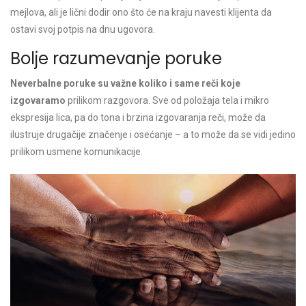
mejlova, ali je lični dodir ono što će na kraju navesti klijenta da
ostavi svoj potpis na dnu ugovora.
Bolje razumevanje poruke
Neverbalne poruke su važne koliko i same reči koje
izgovaramo
prilikom razgovora. Sve od položaja tela i mikro
ekspresija lica, pa do tona i brzina izgovaranja reči, može da
ilustruje drugačije značenje i osećanje – a to može da se vidi jedino
prilikom usmene komunikacije.