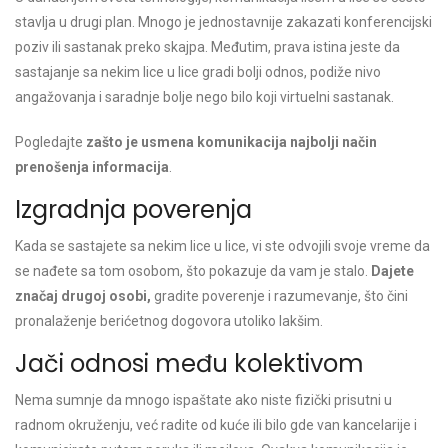
stavlja u drugi plan. Mnogo je jednostavnije zakazati konferencijski
poziv ili sastanak preko skajpa. Međutim, prava istina jeste da
sastajanje sa nekim lice u lice gradi bolji odnos, podiže nivo
angažovanja i saradnje bolje nego bilo koji virtuelni sastanak.
Pogledajte
zašto je usmena komunikacija najbolji način
prenošenja informacija
.
Izgradnja poverenja
Kada se sastajete sa nekim lice u lice, vi ste odvojili svoje vreme da
se nađete sa tom osobom, što pokazuje da vam je stalo.
Dajete
značaj drugoj osobi,
gradite poverenje i razumevanje, što čini
pronalaženje berićetnog dogovora utoliko lakšim.
Jači odnosi među kolektivom
Nema sumnje da mnogo ispaštate ako niste fizički prisutni u
radnom okruženju, već radite od kuće ili bilo gde van kancelarije i