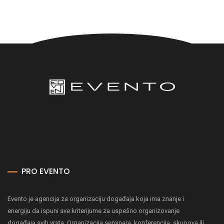
PRO EVENTO
Evento je agencija za organizaciju događaja koja ima znanje i
energiju da ispuni sve kriterijume za uspešno organizovanje
događaja svih vrsta. Organizacija seminara, konferencija, skupova ili