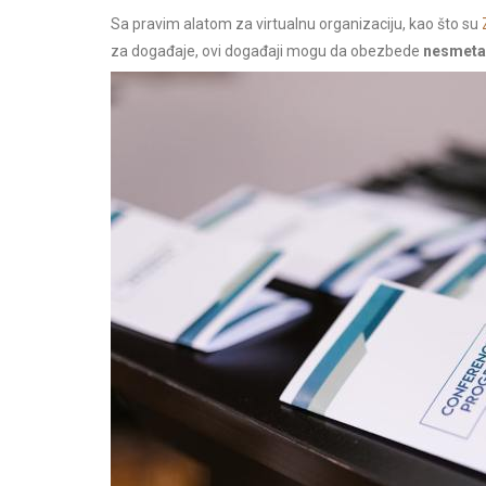
Sa pravim alatom za virtualnu organizaciju, kao što su
za događaje, ovi događaji mogu da obezbede
nesmetan