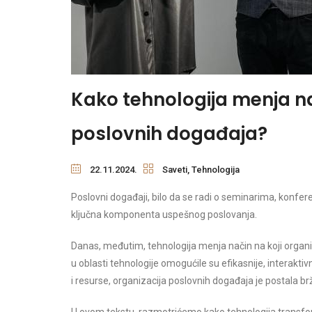
Kako tehnologija menja na
poslovnih događaja?
22.11.2024.
Saveti
,
Tehnologija
Poslovni događaji, bilo da se radi o seminarima, konfer
ključna komponenta uspešnog poslovanja.
Danas, međutim, tehnologija menja način na koji organ
u oblasti tehnologije omogućile su efikasnije, interakti
i resurse, organizacija poslovnih događaja je postala brža,