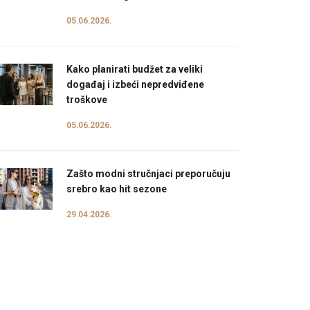
05.06.2026.
Kako planirati budžet za veliki
događaj i izbeći nepredviđene
troškove
05.06.2026.
Zašto modni stručnjaci preporučuju
srebro kao hit sezone
29.04.2026.