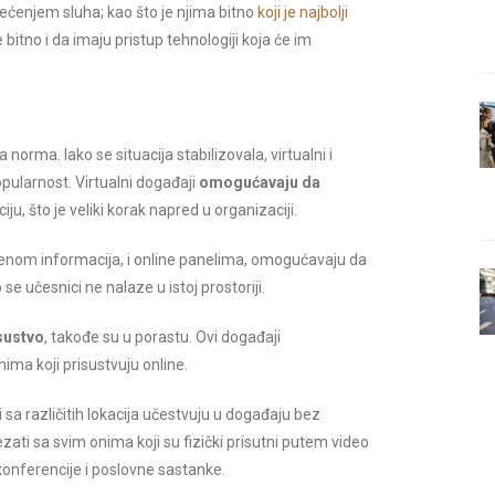
ćenjem sluha; kao što je njima bitno
koji je najbolji
itno i da imaju pristup tehnologiji koja će im
orma. Iako se situacija stabilizovala, virtualni i
opularnost. Virtualni događaji
omogućavaju da
u, što je veliki korak napred u organizaciji.
enom informacija, i online panelima, omogućavaju da
se učesnici ne nalaze u istoj prostoriji.
isustvo
, takođe su u porastu. Ovi događaji
ima koji prisustvuju online.
 sa različitih lokacija učestvuju u događaju bez
zati sa svim onima koji su fizički prisutni putem video
onferencije i poslovne sastanke.