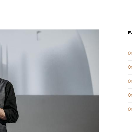
NA
O NAMA
NOVA GODINA
USLUGE
MAGAZIN
KON
E
Or
Or
Or
Or
Or