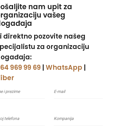
ošaljite nam upit za
rganizaciju vašeg
događaja
li direktno pozovite našeg
pecijalistu za organizaciju
ogađaja:
64 969 99 69
|
WhatsApp
|
iber