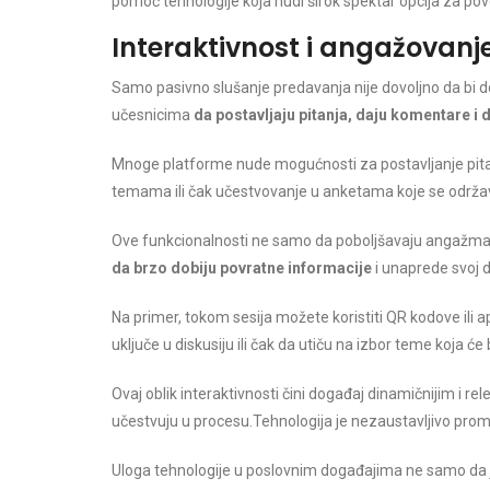
pomoć tehnologije koja nudi širok spektar opcija za po
Interaktivnost i angažovanj
Samo pasivno slušanje predavanja nije dovoljno da bi 
učesnicima
da postavljaju pitanja, daju komentare i 
Mnoge platforme nude mogućnosti za postavljanje pit
temama ili čak učestvovanje u anketama koje se održa
Ove funkcionalnosti ne samo da poboljšavaju angažm
da brzo dobiju povratne informacije
i unaprede svoj 
Na primer, tokom sesija možete koristiti QR kodove ili 
uključe u diskusiju ili čak da utiču na izbor teme koja će
Ovaj oblik interaktivnosti čini događaj dinamičnijim i r
učestvuju u procesu.Tehnologija je nezaustavljivo pro
Uloga tehnologije u poslovnim događajima ne samo da je