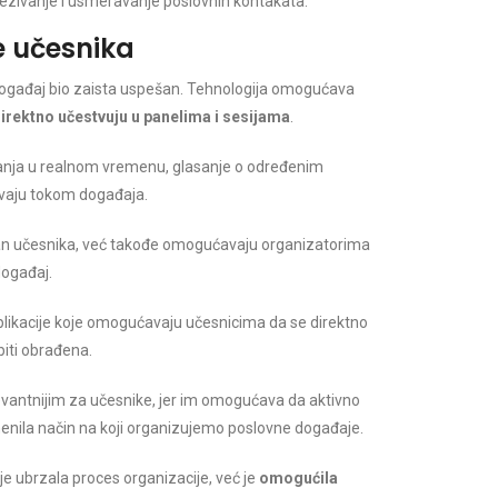
vezivanje i usmeravanje poslovnih kontakata.
e učesnika
događaj bio zaista uspešan. Tehnologija omogućava
direktno učestvuju u panelima i sesijama
.
anja u realnom vremenu, glasanje o određenim
vaju tokom događaja.
an učesnika, već takođe omogućavaju organizatorima
događaj.
aplikacije koje omogućavaju učesnicima da se direktno
 biti obrađena.
elevantnijim za učesnike, jer im omogućava da aktivno
menila način na koji organizujemo poslovne događaje.
 ubrzala proces organizacije, već je
omogućila