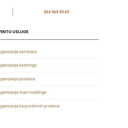
TAKT
Direktna linija:
064 969 99 69
|
WhatsApp
|
Viber
VENTO USLUGE
ganizacija seminara
ganizacija keteringa
ganizacija proslava
ganizacija team buildinga
ganizacija korporativnih proslava