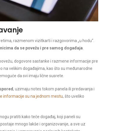
žavanje
sretima, razmenom vizitkarti i razgovorima „u hodu“.
nicima da se povežu i pre samog događaja
.
 povežu, dogovore sastanke i razmene informacije pre
ažno na velikim događajima, kao što su međunarodne
nemoguće da svi imaju lične susrete.
aspored
, uzimaju notes tokom panela ili predavanja i
e informacije su na jednom mestu
, što uveliko
mogu pratiti kako teče događaj, koji paneli su
 postaje mnogo lakše i organizovanije, a sve uz