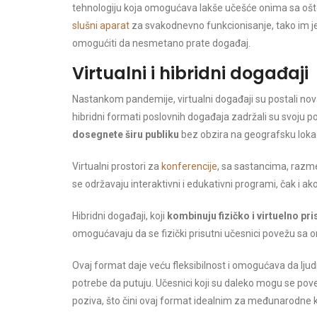
tehnologiju koja omogućava lakše učešće onima sa ošte
slušni aparat
za svakodnevno funkcionisanje, tako im je b
omogućiti da nesmetano prate događaj.
Virtualni i hibridni događaji
Nastankom pandemije, virtualni događaji su postali nova n
hibridni formati poslovnih događaja zadržali su svoju p
dosegnete širu publiku
bez obzira na geografsku lokacij
Virtualni prostori za
konferencije
, sa sastancima, razm
se održavaju interaktivni i edukativni programi, čak i ako 
Hibridni događaji, koji
kombinuju fizičko i virtuelno pr
omogućavaju da se fizički prisutni učesnici povežu sa on
Ovaj format daje veću fleksibilnost i omogućava da ljudi
potrebe da putuju. Učesnici koji su daleko mogu se pove
poziva, što čini ovaj format idealnim za međunarodne k