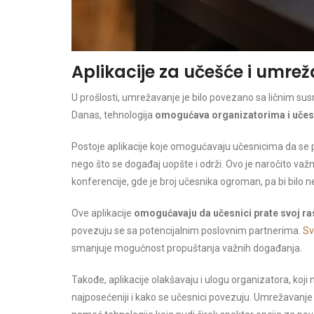
Aplikacije za učešće i umre
U prošlosti, umrežavanje je bilo povezano sa ličnim su
Danas, tehnologija
omogućava organizatorima i učes
Postoje aplikacije koje omogućavaju učesnicima da se
nego što se događaj uopšte i održi. Ovo je naročito v
konferencije, gde je broj učesnika ogroman, pa bi bilo 
Ove aplikacije
omogućavaju da učesnici prate svoj r
povezuju se sa potencijalnim poslovnim partnerima.
Sv
smanjuje mogućnost propuštanja važnih događanja.
Takođe, aplikacije olakšavaju i ulogu organizatora, koji 
najposećeniji i kako se učesnici povezuju. Umrežavanje