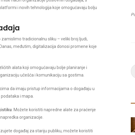
miše način organizacije poslovnih događaja, s
platformi i novih tehnologija koje omogućavaju bolju
gađaja
mislimo tradicionalnu sliku – veliki broj ljudi,
. Danas, međutim, digitalizacija donosi promene koje
zličitih alata koji omogućavaju bolje planiranje i
organizaciju učešća i komunikaciju sa gostima.
icima da imaju pristup informacijama o događaju u
 podataka i mapa.
istiku
. Možete koristiti napredne alate za praćenje
e napredka organizacije.
ujete događaj za stariju publiku, možete koristiti