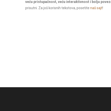
veću pristupačnost, veću interaktivnost i bolju pov
prisutni. Za još korisnih tekstova, posetite
naš sajt
!