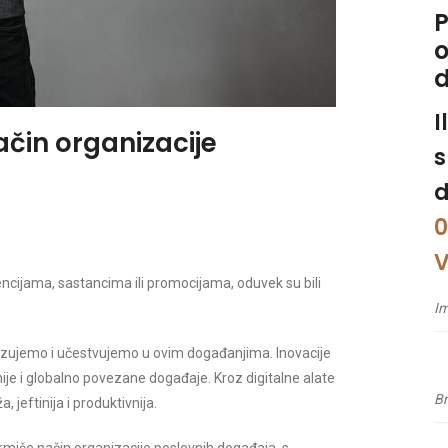
P
o
I
čin organizacije
s
d
0
V
encijama, sastancima ili promocijama, oduvek su bili
izujemo i učestvujemo u ovim događanjima. Inovacije
vnije i globalno povezane događaje. Kroz digitalne alate
 jeftinija i produktivnija.