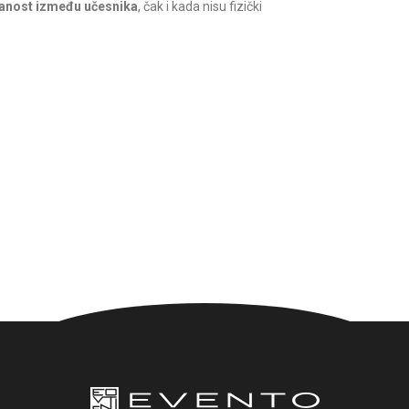
ezanost između učesnika
, čak i kada nisu fizički