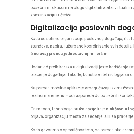
U ovom tekstu, razmotrićemo kako tehnologija transfor
posebnim fokusom na ulogu digitalnih alata, virtualnih 
komunikaciju i učešće.
Digitalizacija poslovnih do
Kada se setimo organizacije poslovnog događaja, često za
štandova, papira, i užurbano koordinisanje svih detalja
čine ovaj proces jednostavnijim i bržim
.
Jedan od prvih koraka u digitalizaciji jeste korišćenje ra
praćenje događaja. Takođe, koristi se i tehnologija za 
Na primer, mobilne aplikacije omogućavaju svim učesn
realnom vremenu – od rasporeda do potrebnih kontakt
Osim toga, tehnologija pruža opcije koje
olakšavaju log
prijava, organizaciju mesta za sedenje, ali i za praćenj
Kada govorimo o specifičnostima, na primer, ako organiz