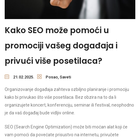
Kako SEO može pomoći u
promociji vašeg događaja i
privući više posetilaca?
21.02.2025.
Posao
,
Saveti
Organizovanje događaja zahteva ozbiljno planiranje i promociju
kako bi privukao što više posetilaca. Bez obzira na to da li
organizujete koncert, konferenciju, seminar ili festival, neophodno
je da vaš događaj bude vidljiv online.
SEO (Search Engine Optimization) može biti moćan alat koji će
vam pomoći da povećate prisustvo na internetu, privučete