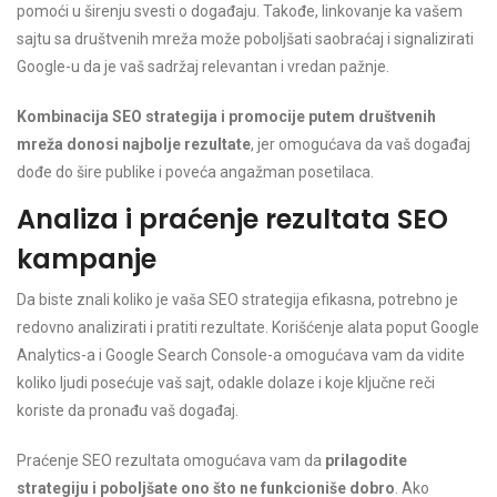
pomoći u širenju svesti o događaju. Takođe, linkovanje ka vašem
sajtu sa društvenih mreža može poboljšati saobraćaj i signalizirati
Google-u da je vaš sadržaj relevantan i vredan pažnje.
Kombinacija SEO strategija i promocije putem društvenih
mreža donosi najbolje rezultate
, jer omogućava da vaš događaj
dođe do šire publike i poveća angažman posetilaca.
Analiza i praćenje rezultata SEO
kampanje
Da biste znali koliko je vaša SEO strategija efikasna, potrebno je
redovno analizirati i pratiti rezultate. Korišćenje alata poput Google
Analytics-a i Google Search Console-a omogućava vam da vidite
koliko ljudi posećuje vaš sajt, odakle dolaze i koje ključne reči
koriste da pronađu vaš događaj.
Praćenje SEO rezultata omogućava vam da
prilagodite
strategiju i poboljšate ono što ne funkcioniše dobro
. Ako