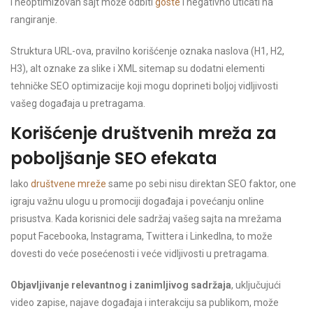
i neoptimizovan sajt može odbiti
goste
i negativno uticati na
rangiranje.
Struktura URL-ova, pravilno korišćenje oznaka naslova (H1, H2,
H3), alt oznake za slike i XML sitemap su dodatni elementi
tehničke SEO optimizacije koji mogu doprineti boljoj vidljivosti
vašeg događaja u pretragama.
Korišćenje društvenih mreža za
poboljšanje SEO efekata
Iako
društvene mreže
same po sebi nisu direktan SEO faktor, one
igraju važnu ulogu u promociji događaja i povećanju online
prisustva. Kada korisnici dele sadržaj vašeg sajta na mrežama
poput Facebooka, Instagrama, Twittera i LinkedIna, to može
dovesti do veće posećenosti i veće vidljivosti u pretragama.
Objavljivanje relevantnog i zanimljivog sadržaja
, uključujući
video zapise, najave događaja i interakciju sa publikom, može