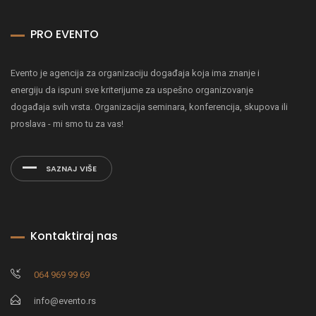
PRO EVENTO
Evento je agencija za organizaciju događaja koja ima znanje i
energiju da ispuni sve kriterijume za uspešno organizovanje
događaja svih vrsta. Organizacija seminara, konferencija, skupova ili
proslava - mi smo tu za vas!
SAZNAJ VIŠE
Kontaktiraj nas
064 969 99 69
info@evento.rs