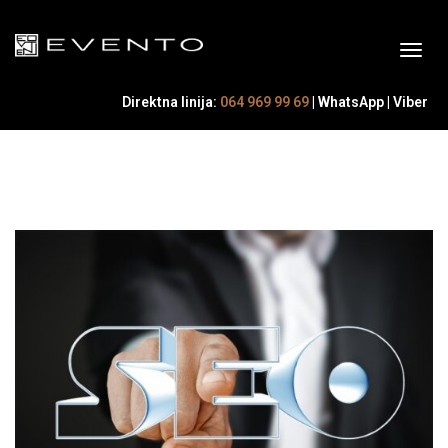
Direktna linija:
064 969 99 69
|
WhatsApp
|
Viber