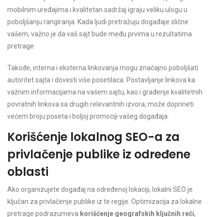
mobilnim uređajima i kvalitetan sadržaj igraju veliku ulogu u
poboljšanju rangiranja. Kada ljudi pretražuju događaje slične
vašem, važno je da vaš sajt bude među prvima u rezultatima
pretrage.
Takođe, interna i eksterna linkovanja mogu značajno poboljšati
autoritet sajta i dovesti više posetilaca. Postavljanje linkova ka
važnim informacijama na vašem sajtu, kao i građenje kvalitetnih
povratnih linkova sa drugih relevantnih izvora, može doprineti
većem broju poseta i boljoj promociji vašeg događaja.
Korišćenje lokalnog SEO-a za
privlačenje publike iz određene
oblasti
Ako organizujete događaj na određenoj lokaciji, lokalni SEO je
ključan za privlačenje publike iz te regije. Optimizacija za lokalne
pretrage podrazumeva
korišćenje geografskih ključnih reči
,