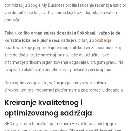
optimizaciju Google My Business profila i sticanje recenzija kako bi
vaš događaj bio bolje vidljiv onima koji traže događaje u vašem
području.
Tako,
ukoliko organizujete događaj u Sokobanji, važno je da
koristite lokalne ključne reči
. Kada je u pitanju
Sokobanja
apartmani
koje preporučujete mogu biti korisni za posetioce koji
žele da dođu i traže smeštaj, pa nije loše da uključite i ove
informacije prilikom organizovanja događaja u drugom gradu. Na
ovaj način olakšavate posetiocima i privlačite veći broj ljudi.
Osim optimizacije sajta, važno je i prisustvo na lokalnim
direktorijumima, mapama i platformama za promociju događaja.
Kreiranje kvalitetnog i
optimizovanog sadržaja
SEO nije samo tehnička optimizacija – kvalitetan sadržaj igra
ključnu ulogu u promociji događaja.
Blogovi, vodiči, intervjui sa