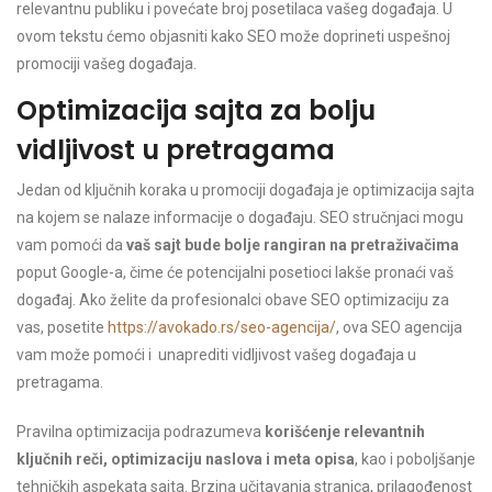
relevantnu publiku i povećate broj posetilaca vašeg događaja. U
ovom tekstu ćemo objasniti kako SEO može doprineti uspešnoj
promociji vašeg događaja.
Optimizacija sajta za bolju
vidljivost u pretragama
Jedan od ključnih koraka u promociji događaja je optimizacija sajta
na kojem se nalaze informacije o događaju. SEO stručnjaci mogu
vam pomoći da
vaš sajt bude bolje rangiran na pretraživačima
poput Google-a, čime će potencijalni posetioci lakše pronaći vaš
događaj. Ako želite da profesionalci obave SEO optimizaciju za
vas, posetite
https://avokado.rs/seo-agencija/
, ova SEO agencija
vam može pomoći i unaprediti vidljivost vašeg događaja u
pretragama.
Pravilna optimizacija podrazumeva
korišćenje relevantnih
ključnih reči, optimizaciju naslova i meta opisa
, kao i poboljšanje
tehničkih aspekata sajta. Brzina učitavanja stranica, prilagođenost