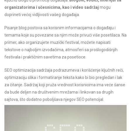
organizatorima i učesnicima, kao i video sadržaj
mogu
doprineti većoj vidljivosti vašeg događaja.
Pisanje blog postova sa korisnim informacijama o događaju i
temama koje su povezane sa njim može privući više posetilaca. Na
primer, ako organizujete muzički festival, možete napisati
tekstove o najboljim izvođačima, atmosferi sa prošlogodišnjih
festivala i praktičnim savetima za posetioce.
SEO optimizacija sadržaja podrazumeva i korišćenje ključnih reči,
optimizaciju slika i formatiranje teksta kako bi bio pregledan i lak
za čitanje. Sadržaj koji pruža vrednost korisnicima ima veće šanse
da bude deljen na društvenim mrežama i linkovan sa drugih
sajtova, što dodatno poboljšava njegov SEO potencijal.