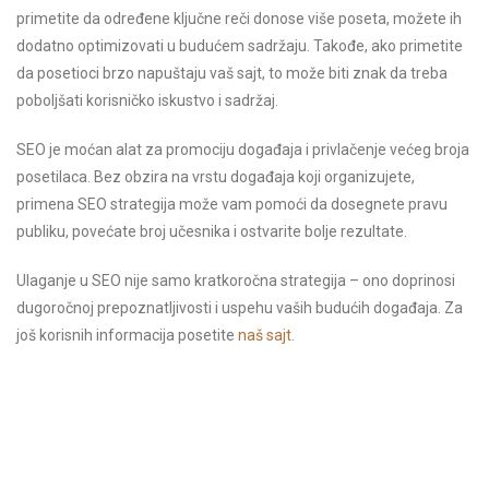
primetite da određene ključne reči donose više poseta, možete ih
dodatno optimizovati u budućem sadržaju. Takođe, ako primetite
da posetioci brzo napuštaju vaš sajt, to može biti znak da treba
poboljšati korisničko iskustvo i sadržaj.
SEO je moćan alat za promociju događaja i privlačenje većeg broja
posetilaca. Bez obzira na vrstu događaja koji organizujete,
primena SEO strategija može vam pomoći da dosegnete pravu
publiku, povećate broj učesnika i ostvarite bolje rezultate.
Ulaganje u SEO nije samo kratkoročna strategija – ono doprinosi
dugoročnoj prepoznatljivosti i uspehu vaših budućih događaja. Za
još korisnih informacija posetite
naš sajt
.