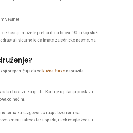
om većine!
 kasnije možete prebaciti na hitove 90-ih koji služe
e odrastali, sigurno je da imate zajedničke pesme, na
druženje?
 koji preporučuju da od
kućne žurke
napravite
rstu obaveze za goste. Kada je u pitanju proslava
 ovako nečim
.
oljno tema za razgovor sa raspoloženjem na
šnom smeru i atmosfera opada, uvek imajte keca u