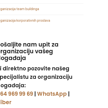
ganizacija team buildinga
ganizacija korporativnih proslava
ošaljite nam upit za
rganizaciju vašeg
događaja
li direktno pozovite našeg
pecijalistu za organizaciju
ogađaja:
64 969 99 69
|
WhatsApp
|
iber