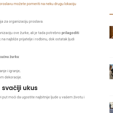
proslavu možete pomeriti na neku drugu lokaciju
ja za organizaciju proslava.
izaciju ove žurke, ali je tada potrebno
prilagoditi
na najbliže prijatelje i rodbinu, dok ostatak ljudi
 kućnu žurku
:
je i igranje;
m dekoracije.
 svačiji ukus
i put moći da ugostite najbitnije ljude u vašem životu i