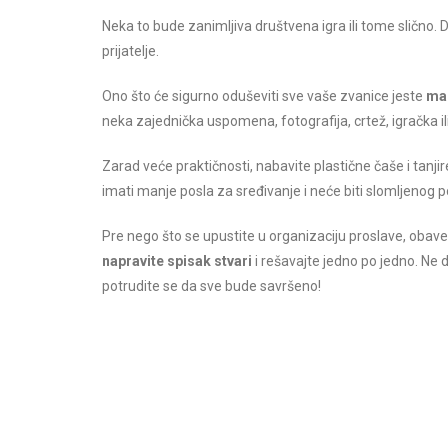
Neka to bude zanimljiva društvena igra ili tome slično. D
prijatelje.
Ono što će sigurno oduševiti sve vaše zvanice jeste
mal
neka zajednička uspomena, fotografija, crtež, igračka ili
Zarad veće praktičnosti, nabavite plastične čaše i tanjir
imati manje posla za sređivanje i neće biti slomljenog 
Pre nego što se upustite u organizaciju proslave, obav
napravite spisak stvari
i rešavajte jedno po jedno. Ne d
potrudite se da sve bude savršeno!