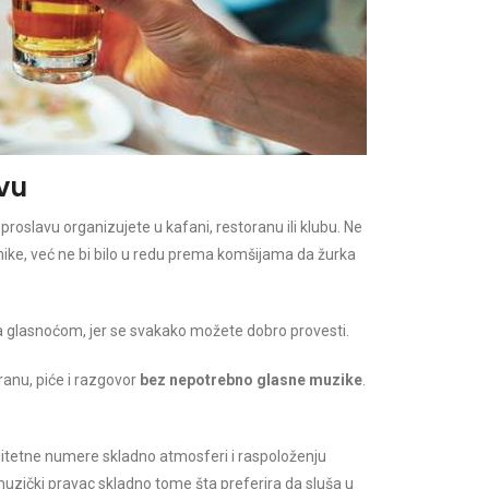
vu
oslavu organizujete u kafani, restoranu ili klubu. Ne
ke, već ne bi bilo u redu prema komšijama da žurka
sa glasnoćom, jer se svakako možete dobro provesti.
hranu, piće i razgovor
bez nepotrebno glasne muzike
.
valitetne numere skladno atmosferi i raspoloženju
muzički pravac skladno tome šta preferira da sluša u