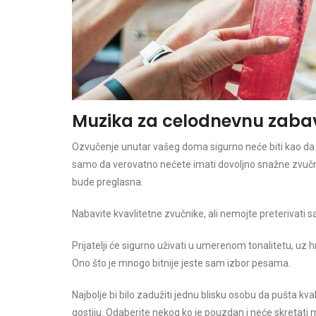
Muzika za celodnevnu zaba
Ozvučenje unutar vašeg doma sigurno neće biti kao da pr
samo da verovatno nećete imati dovoljno snažne zvučni
bude preglasna.
Nabavite kvavlitetne zvučnike, ali nemojte preterivati 
Prijatelji će sigurno uživati u umerenom tonalitetu, uz 
Ono što je mnogo bitnije jeste sam izbor pesama.
Najbolje bi bilo zadužiti jednu blisku osobu da pušta k
gostiju. Odaberite nekog ko je pouzdan i neće skretati 