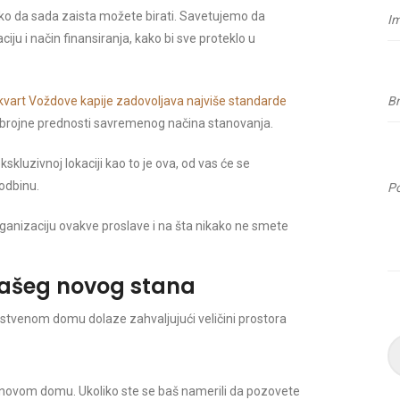
ako da sada zaista možete birati. Savetujemo da
ciju i način finansiranja, kako bi sve proteklo u
kvart Voždove kapije zadovoljava najviše standarde
obrojne prednosti savremenog načina stanovanja.
skluzivnoj lokaciji kao to je ova, od vas će se
rodbinu.
rganizaciju ovakve proslave i na šta nikako ne smete
 vašeg novog stana
pstvenom domu dolaze zahvaljujući veličini prostora
 u novom domu. Ukoliko ste se baš namerili da pozovete