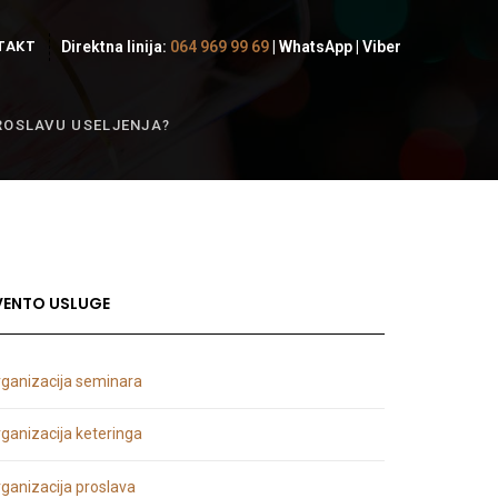
TAKT
Direktna linija:
064 969 99 69
|
WhatsApp
|
Viber
ROSLAVU USELJENJA?
VENTO USLUGE
ganizacija seminara
ganizacija keteringa
ganizacija proslava