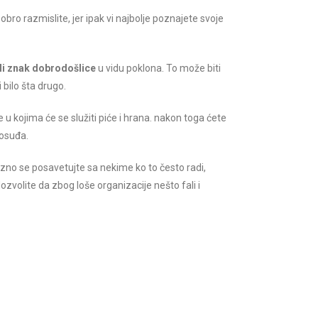
obro razmislite, jer ipak vi najbolje poznajete svoje
i znak dobrodošlice
u vidu poklona. To može biti
 bilo šta drugo.
e u kojima će se služiti piće i hrana. nakon toga ćete
posuđa.
ezno se posavetujte sa nekime ko to često radi,
ozvolite da zbog loše organizacije nešto fali i