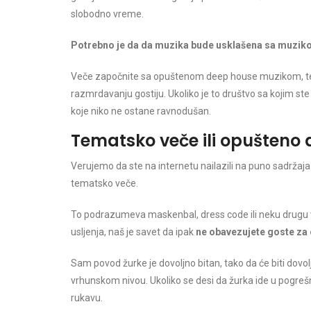
slobodno vreme.
Potrebno je da da muzika bude usklašena sa muzik
Veče započnite sa opuštenom deep house muzikom, te se
razmrdavanju gostiju. Ukoliko je to društvo sa kojim st
koje niko ne ostane ravnodušan.
Tematsko veče ili opušteno 
Verujemo da ste na internetu nailazili na puno sadržaja
tematsko veče.
To podrazumeva maskenbal, dress code ili neku drugu v
usljenja, naš je savet da ipak
ne obavezujete goste za
Sam povod žurke je dovoljno bitan, tako da će biti dov
vrhunskom nivou. Ukoliko se desi da žurka ide u pogre
rukavu.