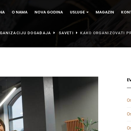
NA
O NAMA
NOVA GODINA
USLUGE
MAGAZIN
KON
RGANIZACIJU DOGAĐAJA
SAVETI
KAKO ORGANIZOVATI P
E
Or
Or
Or