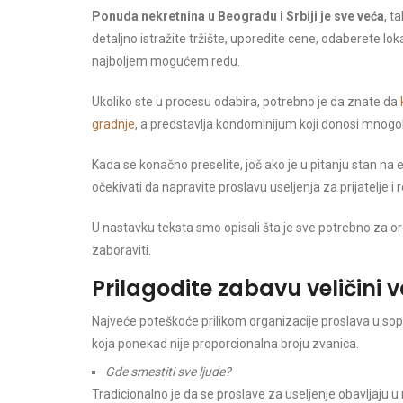
Ponuda nekretnina u Beogradu i Srbiji je sve veća
, t
detaljno istražite tržište, uporedite cene, odaberete loka
najboljem mogućem redu.
Ukoliko ste u procesu odabira, potrebno je da znate da
gradnje
, a predstavlja kondominijum koji donosi mnog
Kada se konačno preselite, još ako je u pitanju stan na ek
očekivati da napravite proslavu useljenja za prijatelje i 
U nastavku teksta smo opisali šta je sve potrebno za o
zaboraviti.
Prilagodite zabavu veličini
Najveće poteškoće prilikom organizacije proslava u so
koja ponekad nije proporcionalna broju zvanica.
Gde smestiti sve ljude?
Tradicionalno je da se proslave za useljenje obavljaju