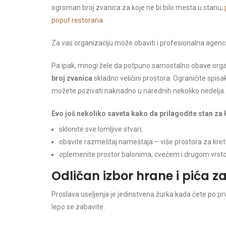
ogroman broj zvanica za koje ne bi bilo mesta u stanu,
poput restorana
.
Za vas organizaciju može obaviti i profesionalna agenci
Pa ipak, mnogi žele da potpuno samostalno obave organ
broj zvanica
skladno veličini prostora. Ograničite spisak 
možete pozivati naknadno u narednih nekoliko nedelja.
Evo još nekoliko saveta kako da prilagodite stan za
sklonite sve lomljive stvari;
obavite razmeštaj nameštaja – više prostora za kretan
oplemenite prostor balonima, cvećem i drugom vrsto
Odličan izbor hrane i pića za
Proslava useljenja je jedinstvena žurka kada ćete po prv
lepo se zabavite.