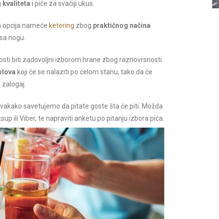
 kvaliteta
i piće za svačiji ukus.
ja opcija nameće
ketering
zbog
praktičnog načina
 sa nogu.
osti biti zadovoljni izborom hrane zbog raznovrsnosti
olova
koji će se nalaziti po celom stanu, tako da će
 zalogaj.
i svakako savetujemo da pitate goste šta će piti. Možda
p ili Viber, te napraviti anketu po pitanju izbora pića.