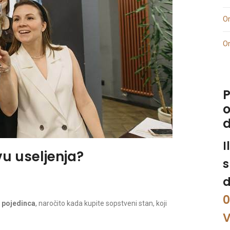
Or
Or
P
o
I
u useljenja?
s
d
0
g pojedinca
, naročito kada kupite sopstveni stan, koji
V