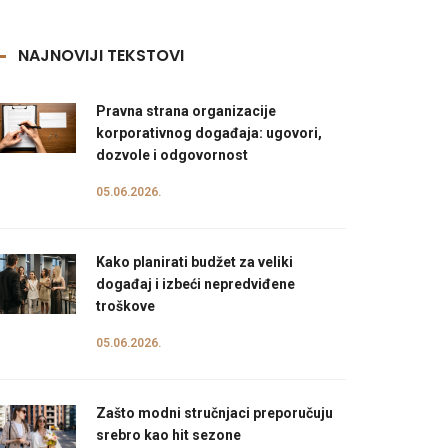
NAJNOVIJI TEKSTOVI
Pravna strana organizacije
korporativnog događaja: ugovori,
dozvole i odgovornost
05.06.2026.
Kako planirati budžet za veliki
događaj i izbeći nepredviđene
troškove
05.06.2026.
Zašto modni stručnjaci preporučuju
srebro kao hit sezone