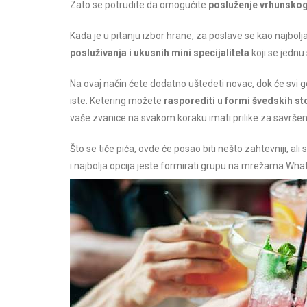
Zato se potrudite da omogućite
posluženje vrhunskog
Kada je u pitanju izbor hrane, za poslave se kao najbol
posluživanja i ukusnih mini specijaliteta
koji se jednu
Na ovaj način ćete dodatno uštedeti novac, dok će svi g
iste. Ketering možete
rasporediti u formi švedskih st
vaše zvanice na svakom koraku imati prilike za savršen
Što se tiče pića, ovde će posao biti nešto zahtevniji, al
i najbolja opcija jeste formirati grupu na mrežama Whatsu