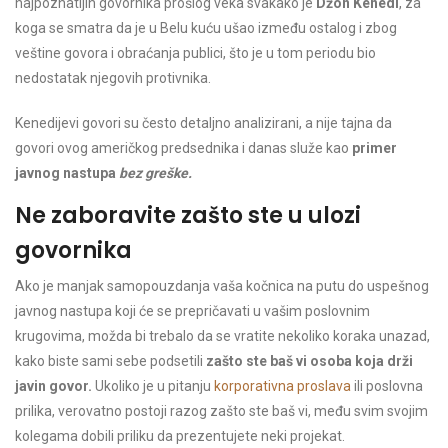
najpoznatijih govornika prošlog veka svakako je
Džon Kenedi
, za
koga se smatra da je u Belu kuću ušao između ostalog i zbog
veštine govora i obraćanja publici, što je u tom periodu bio
nedostatak njegovih protivnika.
Kenedijevi govori su često detaljno analizirani, a nije tajna da
govori ovog američkog predsednika i danas služe kao
primer
javnog nastupa
bez greške.
Ne zaboravite zašto ste u ulozi
govornika
Ako je manjak samopouzdanja vaša kočnica na putu do uspešnog
javnog nastupa koji će se prepričavati u vašim poslovnim
krugovima, možda bi trebalo da se vratite nekoliko koraka unazad,
kako biste sami sebe podsetili
zašto ste baš vi osoba koja drži
javin govor.
Ukoliko je u pitanju
korporativna proslava
ili poslovna
prilika, verovatno postoji razog zašto ste baš vi, među svim svojim
kolegama dobili priliku da prezentujete neki projekat.