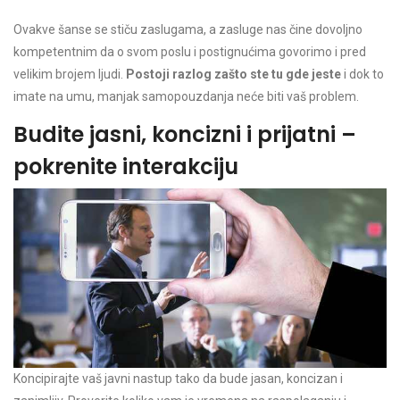
Ovakve šanse se stiču zaslugama, a zasluge nas čine dovoljno
kompetentnim da o svom poslu i postignućima govorimo i pred
velikim brojem ljudi.
Postoji razlog zašto ste tu gde jeste
i dok to
imate na umu, manjak samopouzdanja neće biti vaš problem.
Budite jasni, koncizni i prijatni –
pokrenite interakciju
Koncipirajte vaš javni nastup tako da bude jasan, koncizan i