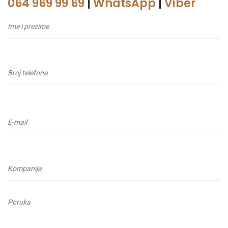
064 969 99 69
|
WhatsApp
|
Viber