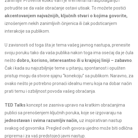
zanimljiv. Proverite koliko vam je vremena na raspolaganju i
potrudite se da vaše obraćanje ostavi utisak. To možete postići
akcentovanjem najvažnijih, ključnih stvari o kojima govorite,
iznošenjem nekih zanimljivih činjenica ili čak podsticanjem
interakcije sa publikom.
U zavisnosti od toga šta je tema vašeg javnog nastupa, prenesite
svoju poruku tako da vaša publika nakon toga ima osećaj da je čula
nešto
dobro, korisno, interesantno ili u krajnjoj liniji – zabavno
.
Čak i kada su najozbiljnije teme u pitanju, spontanost i opušten
pristup mogu da stvore sjajnu “konekciju” sa publikom. Naravno, za
ovako nešto je potrebno pronaći idealnu meru koja na dobar način
prati temu i ozbiljnost povoda vašeg obraćanja.
TED Talks
koncept se zasniva upravo na kratkim obraćanjima
publici sa prenošenjem ključnih poruka, koje se izgovaraju na
jednostavan i svima razumljiv način,
uz inspirativan nastup
svakog od govornika. Pregled ovih govora ujedno može biti odlična
priprema i za vaš predstojeći javni nastup.