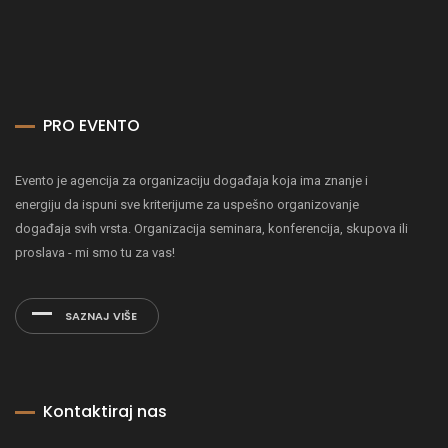
PRO EVENTO
Evento je agencija za organizaciju događaja koja ima znanje i
energiju da ispuni sve kriterijume za uspešno organizovanje
događaja svih vrsta. Organizacija seminara, konferencija, skupova ili
proslava - mi smo tu za vas!
SAZNAJ VIŠE
Kontaktiraj nas