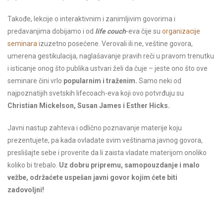
Takođe, lekcije o interaktivnim i zanimljivim govorima i
predavanjima dobijamo i od
life couch
-eva čije su
organizacije
seminara
izuzetno posećene. Verovali ili ne, veštine govora,
umerena gestikulacija, naglašavanje pravih reči u pravom trenutku
i isticanje onog što publika ustvari želi da čuje – jeste ono što ove
seminare čini vrlo
popularnim i traženim.
Samo neki od
najpoznatijih svetskih lifecoach-eva koji ovo potvrđuju su
Christian Mickelson, Susan James i Esther Hicks.
Javni nastup zahteva i odlično poznavanje materije koju
prezentujete, pa kada ovladate svim veštinama javnog govora,
preslišajte sebe i proverite da li zaista vladate materijom onoliko
koliko bi trebalo.
Uz dobru pripremu, samopouzdanje i malo
vežbe, održaćete uspešan javni govor kojim ćete biti
zadovoljni!