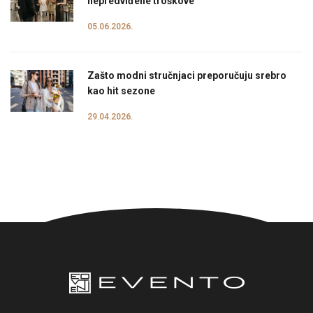
nepredviđene troškove
05.06.2026.
Zašto modni stručnjaci preporučuju srebro
kao hit sezone
29.04.2026.