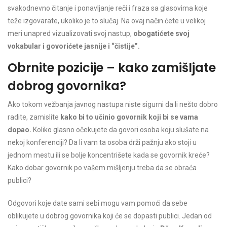
svakodnevno čitanje i ponavljanje reči i fraza sa glasovima koje
teže izgovarate, ukoliko je to slučaj. Na ovaj način ćete u velikoj
meri unapred vizualizovati svoj nastup,
obogatićete svoj
vokabular i govorićete jasnije i “čistije”.
Obrnite pozicije – kako zamišljate
dobrog govornika?
Ako tokom vežbanja javnog nastupa niste sigurni da li nešto dobro
radite, zamislite
kako bi to učinio govornik koji bi se vama
dopao.
Koliko glasno očekujete da govori osoba koju slušate na
nekoj konferenciji? Da li vam ta osoba drži pažnju ako stoji u
jednom mestu ili se bolje koncentrišete kada se govornik kreće?
Kako dobar govornik po vašem mišljenju treba da se obraća
publici?
Odgovori koje date sami sebi mogu vam pomoći da sebe
oblikujete u dobrog govornika koji će se dopasti publici. Jedan od