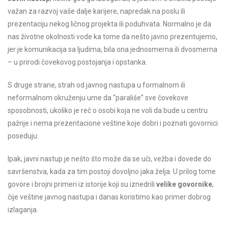
važan za razvoj vaše dalje karijere, napredak na poslu ili
prezentaciju nekog ličnog projekta ili poduhvata. Normalno je da
nas životne okolnosti vode ka tome da nešto javno prezentujemo,
jer je komunikacija sa ljudima, bila ona jednosmerna ili dvosmerna
– u prirodi čovekovog postojanja i opstanka.
S druge strane, strah od javnog nastupa u formalnom ili
neformalnom okruženju ume da “parališe” sve čovekove
sposobnosti, ukoliko je reč o osobi koja ne voli da bude u centru
pažnje i nema prezentacione veštine koje dobri i poznati govornici
poseduju.
Ipak, javni nastup je nešto što može da se uči, vežba i dovede do
savršenstva, kada za tim postoji dovoljno jaka želja. U prilog tome
govore i brojni primeri iz istorije koji su iznedrili
velike govornike
,
čije veštine javnog nastupa i danas koristimo kao primer dobrog
izlaganja.