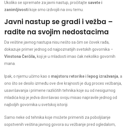
Ukoliko se spremate za javni nastup, pročitajte
savete i
zanimljivosti
koje smo izdvojili na ovu temu.
Javni nastup se gradi i vežba –
radite na svojim nedostacima
Da veštine javnog nastupa nisu nešto sa čim se čovek rađa,
dokazuje primer jednog od najpoznatijih svetskih govornika –
Vinstona Čerčila,
koji je u mladosti imao čak nekoliko govornih
mana.
Ipak, o njemu učimo kao o
majstoru retorike i lepog izražvanja
, a
ono što se desilo između ove dve krajnosti je dug proces vežbanja,
usavršavanja i primene različitih tehnika koje su od nesigurnog
mladića koji je jedva dovršavao svoju misao napravile jednog od
najboljih govornika u svetskoj istoriji.
Samo neke od tehnika koje možete primeniti za poboljšanje
sopstvenih veština javnog govora su vežbanje pred ogledalom,