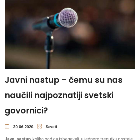
Javni nastup – čemu su nas
naučili najpoznatiji svetski
govornici?
30.06.2020.
Saveti
Javni nastup
, koliko god ga izbegavali, u jednom trenutku postaje