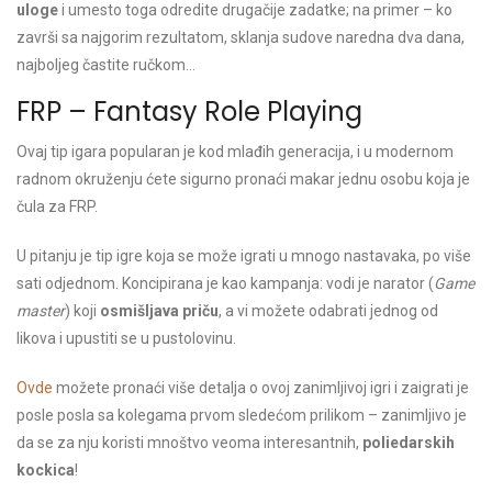
uloge
i umesto toga odredite drugačije zadatke; na primer – ko
završi sa najgorim rezultatom, sklanja sudove naredna dva dana,
najboljeg častite ručkom…
FRP – Fantasy Role Playing
Ovaj tip igara popularan je kod mlađih generacija, i u modernom
radnom okruženju ćete sigurno pronaći makar jednu osobu koja je
čula za FRP.
U pitanju je tip igre koja se može igrati u mnogo nastavaka, po više
sati odjednom. Koncipirana je kao kampanja: vodi je narator (
Game
master
) koji
osmišljava priču
, a vi možete odabrati jednog od
likova i upustiti se u pustolovinu.
Ovde
možete pronaći više detalja o ovoj zanimljivoj igri i zaigrati je
posle posla sa kolegama prvom sledećom prilikom – zanimljivo je
da se za nju koristi mnoštvo veoma interesantnih,
poliedarskih
kockica
!