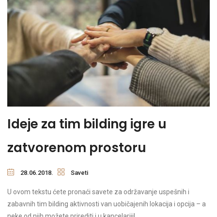
Ideje za tim bilding igre u
zatvorenom prostoru
28.06.2018.
Saveti
U ovom tekstu ćete pronaći savete za održavanje uspešnih i
zabavnih tim bilding aktivnosti van uobičajenih lokacija i opcija – a
neke od njih možete prirediti i u kancelariji!