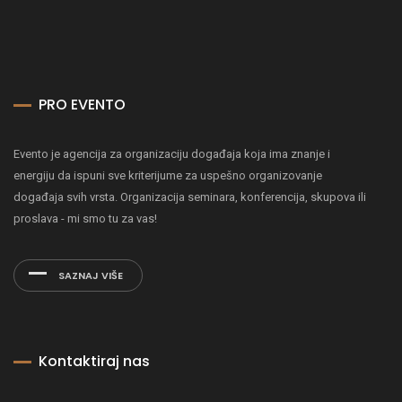
PRO EVENTO
Evento je agencija za organizaciju događaja koja ima znanje i
energiju da ispuni sve kriterijume za uspešno organizovanje
događaja svih vrsta. Organizacija seminara, konferencija, skupova ili
proslava - mi smo tu za vas!
SAZNAJ VIŠE
Kontaktiraj nas