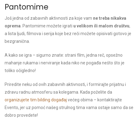
Pantomime
Još jedna od zabavnih aktivnosti za koje vam
ne treba nikakva
oprema
. Pantomime možete igrati
u velikom ili malom društvu
,
a lista ljudi, filmova i serija koje bez reči možete opisivati gotovo je
bezgranična.
A kako se igra – sigurno znate: strani film, jedna reč, opsežno
mahanje rukama i nerviranje kada niko ne pogađa nešto što je
toliko očigledno!
Priredite neku od ovih zabavnih aktivnosti, i formirajte prijatnu i
zdravu radnu atmosferu sa kolegama. Kada poželite da
organizujete tim bilding događaj
većeg obima –
kontaktirajte
Evento
, jer uz pomoć našeg strulnog tima vama ostaje samo da se
dobro provedete!