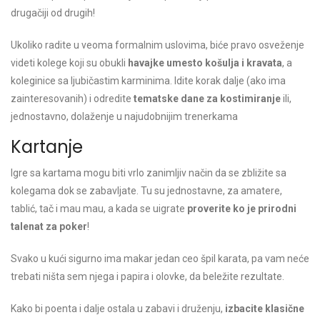
drugačiji od drugih!
Ukoliko radite u veoma formalnim uslovima, biće pravo osveženje
videti kolege koji su obukli
havajke umesto košulja i kravata
, a
koleginice sa ljubičastim karminima. Idite korak dalje (ako ima
zainteresovanih) i odredite
tematske dane za kostimiranje
ili,
jednostavno, dolaženje u najudobnijim trenerkama
Kartanje
Igre sa kartama mogu biti vrlo zanimljiv način da se zbližite sa
kolegama dok se zabavljate. Tu su jednostavne, za amatere,
tablić, tač i mau mau, a kada se uigrate
proverite ko je prirodni
talenat za poker
!
Svako u kući sigurno ima makar jedan ceo špil karata, pa vam neće
trebati ništa sem njega i papira i olovke, da beležite rezultate.
Kako bi poenta i dalje ostala u zabavi i druženju,
izbacite klasične