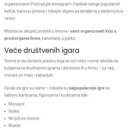
organizovano! Pretražujte Instagram i Fejsbuk naloge popularnih
kafića, barova i pivnica, i čekajte objavu sa detaljima o sledećoj kviz
večeri.
Možete se okupiti, podeliti u timove i
sami organizovati kviz u
prostorijama firme
, kancelariji, u parku…
Veče društvenih igara
Vreme je da obrišete prašinu koja se već neko vreme taložila na
kutijama sa društvenim igrama i donesete ih u firmu – uz rad,
morate se malo i zabavljati.
Opcije za igre su razne – nekada su
najpopularnije igre
sa
tablom, karticama, figuricama i kockicama bile:
Monopol
Riziko
Ne ljuti se čoveče
Kluedo