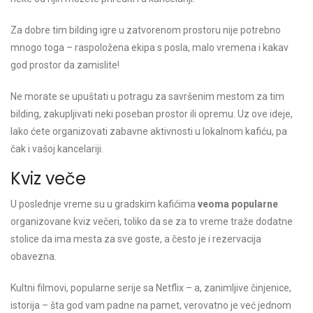
Za dobre tim bilding igre u zatvorenom prostoru nije potrebno
mnogo toga – raspoložena ekipa s posla, malo vremena i kakav
god prostor da zamislite!
Ne morate se upuštati u potragu za savršenim mestom za tim
bilding, zakupljivati neki poseban prostor ili opremu. Uz ove ideje,
lako ćete organizovati zabavne aktivnosti u lokalnom kafiću, pa
čak i vašoj kancelariji.
Kviz veče
U poslednje vreme su u gradskim kafićima
veoma popularne
organizovane kviz večeri, toliko da se za to vreme traže dodatne
stolice da ima mesta za sve goste, a često je i rezervacija
obavezna.
Kultni filmovi, popularne serije sa Netflix – a, zanimljive činjenice,
istorija – šta god vam padne na pamet, verovatno je već jednom