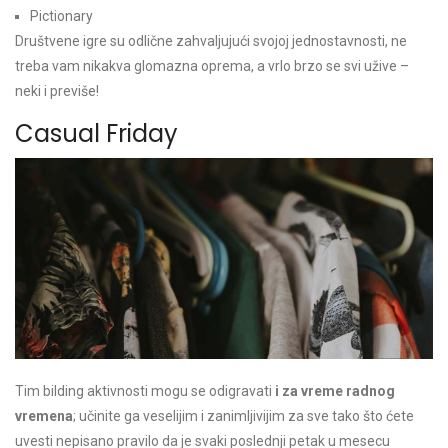
Pictionary
Društvene igre su odlične zahvaljujući svojoj jednostavnosti, ne
treba vam nikakva glomazna oprema, a vrlo brzo se svi užive –
neki i previše!
Casual Friday
Tim bilding aktivnosti mogu se odigravati
i za vreme radnog
vremena
; učinite ga veselijim i zanimljivijim za sve tako što ćete
uvesti nepisano pravilo da je svaki poslednji petak u mesecu